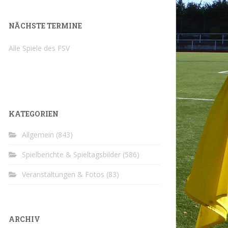
NÄCHSTE TERMINE
Alle Spiele des FSV
KATEGORIEN
Allgemein
(843)
Spielberichte & Spieltagsbilder
(586)
Veranstaltungen & Fotos
(83)
ARCHIV