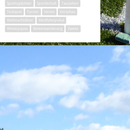
Spieltagsbilder
Sportlerball
Tauziehen
Testspiel
Turnier
Verein
Vorschau
Weihnachtsfeier
Westfalenpokal
Winterpause
Winterwanderung
Zweite