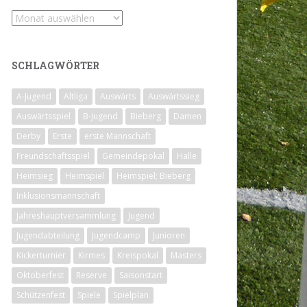
Archiv
SCHLAGWÖRTER
A-Jugend
Altliga
Auswärts
Auswärtssieg
Auswärtsspiel
B-Jugend
Bieberg
Damen
Derby
Erste
erste Mannschaft
Freundschaftsspiel
Gemeindepokal
Halle
Heimsieg
Heimspiel
Heimspiel; Bieberg
Inklusionsmannschaft
Jahreshauptversammlung
Jugend
Jugendabteilung
Jugendcamp
Junioren
Kickerturnier
Kirmes
Kreispokal
Masters
Oktoberfest
Reserve
Saisonstart
Schützenfest
Spiele
Spielplan