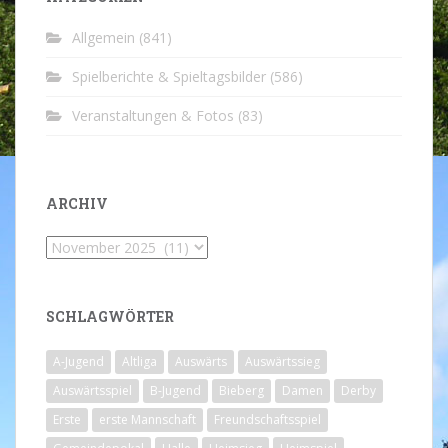
Allgemein
(841)
Spielberichte & Spieltagsbilder
(586)
Veranstaltungen & Fotos
(83)
ARCHIV
Archiv
SCHLAGWÖRTER
A-Jugend
Altliga
Auswärts
Auswärtssieg
Auswärtsspiel
B-Jugend
Bieberg
Damen
Derby
Erste
erste Mannschaft
Freundschaftsspiel