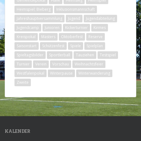
Gemeindepokal
Halle
Heimsieg
Heimspiel
Heimspiel; Bieberg
Inklusionsmannschaft
Jahreshauptversammlung
Jugend
Jugendabteilung
Jugendcamp
Junioren
Kickerturnier
Kirmes
Kreispokal
Masters
Oktoberfest
Reserve
Saisonstart
Schützenfest
Spiele
Spielplan
Spieltagsbilder
Sportlerball
Tauziehen
Testspiel
Turnier
Verein
Vorschau
Weihnachtsfeier
Westfalenpokal
Winterpause
Winterwanderung
Zweite
KALENDER