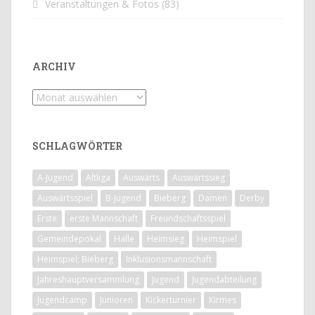
Veranstaltungen & Fotos
(83)
ARCHIV
Archiv
SCHLAGWÖRTER
A-Jugend
Altliga
Auswärts
Auswärtssieg
Auswärtsspiel
B-Jugend
Bieberg
Damen
Derby
Erste
erste Mannschaft
Freundschaftsspiel
Gemeindepokal
Halle
Heimsieg
Heimspiel
Heimspiel; Bieberg
Inklusionsmannschaft
Jahreshauptversammlung
Jugend
Jugendabteilung
Jugendcamp
Junioren
Kickerturnier
Kirmes