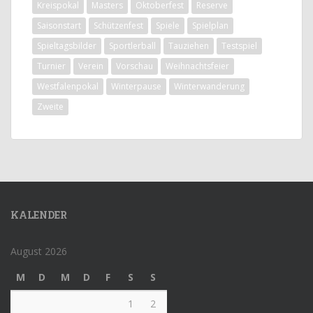
Kreispokal
Masters
Oktoberfest
Reserve
Saisonstart
Schützenfest
Spiele
Spielplan
Spieltagsbilder
Sportlerball
Tauziehen
Testspiel
Turnier
Verein
Vorschau
Weihnachtsfeier
Westfalenpokal
Winterpause
Winterwanderung
Zweite
KALENDER
August 2026
M
D
M
D
F
S
S
1
2