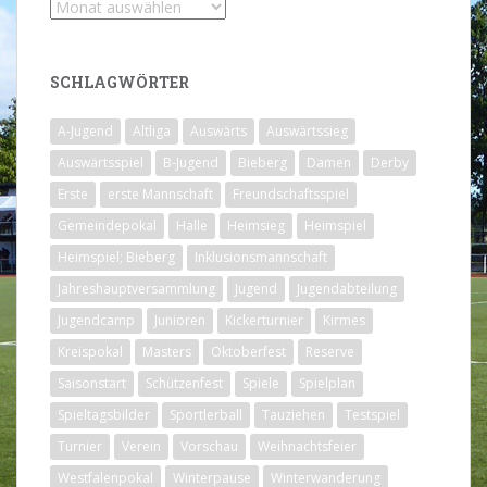
Archiv
SCHLAGWÖRTER
A-Jugend
Altliga
Auswärts
Auswärtssieg
Auswärtsspiel
B-Jugend
Bieberg
Damen
Derby
Erste
erste Mannschaft
Freundschaftsspiel
Gemeindepokal
Halle
Heimsieg
Heimspiel
Heimspiel; Bieberg
Inklusionsmannschaft
Jahreshauptversammlung
Jugend
Jugendabteilung
Jugendcamp
Junioren
Kickerturnier
Kirmes
Kreispokal
Masters
Oktoberfest
Reserve
Saisonstart
Schützenfest
Spiele
Spielplan
Spieltagsbilder
Sportlerball
Tauziehen
Testspiel
Turnier
Verein
Vorschau
Weihnachtsfeier
Westfalenpokal
Winterpause
Winterwanderung