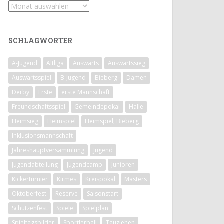
Archiv
SCHLAGWÖRTER
A-Jugend
Altliga
Auswärts
Auswärtssieg
Auswärtsspiel
B-Jugend
Bieberg
Damen
Derby
Erste
erste Mannschaft
Freundschaftsspiel
Gemeindepokal
Halle
Heimsieg
Heimspiel
Heimspiel; Bieberg
Inklusionsmannschaft
Jahreshauptversammlung
Jugend
Jugendabteilung
Jugendcamp
Junioren
Kickerturnier
Kirmes
Kreispokal
Masters
Oktoberfest
Reserve
Saisonstart
Schützenfest
Spiele
Spielplan
Spieltagsbilder
Sportlerball
Tauziehen