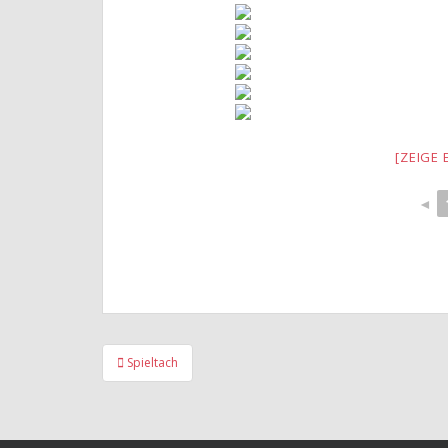
[ZEIGE 
◄
Beitragsnavigation
Spieltach