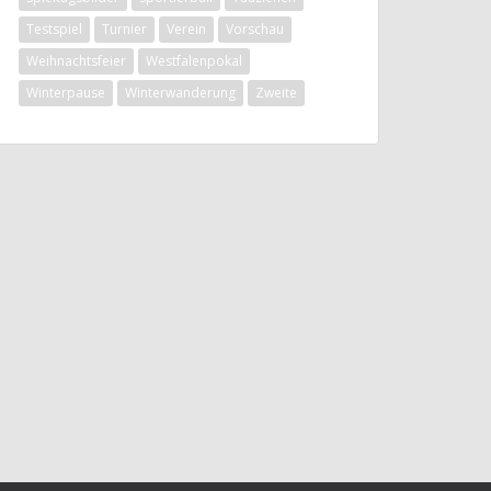
Testspiel
Turnier
Verein
Vorschau
Weihnachtsfeier
Westfalenpokal
Winterpause
Winterwanderung
Zweite