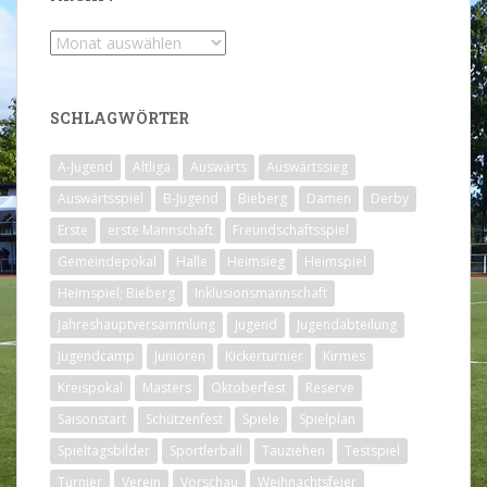
Archiv
SCHLAGWÖRTER
A-Jugend
Altliga
Auswärts
Auswärtssieg
Auswärtsspiel
B-Jugend
Bieberg
Damen
Derby
Erste
erste Mannschaft
Freundschaftsspiel
Gemeindepokal
Halle
Heimsieg
Heimspiel
Heimspiel; Bieberg
Inklusionsmannschaft
Jahreshauptversammlung
Jugend
Jugendabteilung
Jugendcamp
Junioren
Kickerturnier
Kirmes
Kreispokal
Masters
Oktoberfest
Reserve
Saisonstart
Schützenfest
Spiele
Spielplan
Spieltagsbilder
Sportlerball
Tauziehen
Testspiel
Turnier
Verein
Vorschau
Weihnachtsfeier