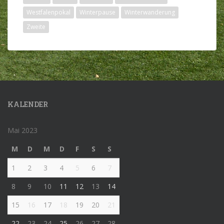
Westfalenpokal
Winterpause
Winterwanderung
Zweite
KALENDER
Mai 2023
M
D
M
D
F
S
S
1
2
3
4
5
6
7
8
9
10
11
12
13
14
15
16
17
18
19
20
21
22
23
24
25
26
27
28