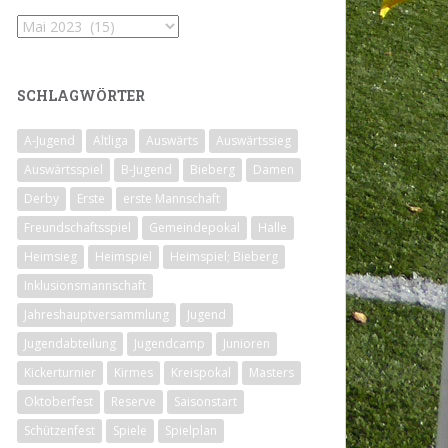
Archiv
SCHLAGWÖRTER
A-Jugend
Altliga
Auswärts
Auswärtssieg
Auswärtsspiel
B-Jugend
Bieberg
Damen
Derby
Erste
erste Mannschaft
Freundschaftsspiel
Gemeindepokal
Halle
Heimsieg
Heimspiel
Heimspiel; Bieberg
Inklusionsmannschaft
Jahreshauptversammlung
Jugend
Jugendabteilung
Jugendcamp
Junioren
Kickerturnier
Kirmes
Kreispokal
Masters
Oktoberfest
Reserve
Saisonstart
Schützenfest
Spiele
Spielplan