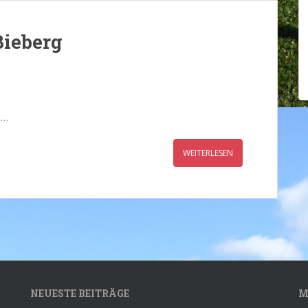
Bieberg
s…
WEITERLESEN
NEUESTE BEITRÄGE
M