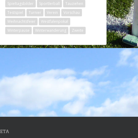
Spieltagsbilder
Sportlerball
Tauziehen
Testspiel
Turnier
Verein
Vorschau
Weihnachtsfeier
Westfalenpokal
Winterpause
Winterwanderung
Zweite
ETA