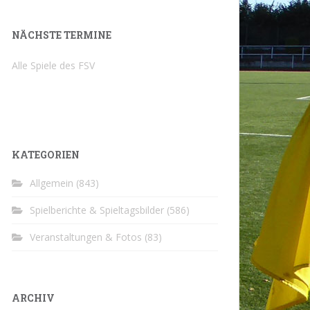
NÄCHSTE TERMINE
Alle Spiele des FSV
KATEGORIEN
Allgemein
(843)
Spielberichte & Spieltagsbilder
(586)
Veranstaltungen & Fotos
(83)
ARCHIV