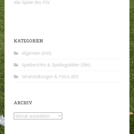
Alle Spiele des FSV
KATEGORIEN
Allgemein
(843)
Spielberichte & Spieltagsbilder
(586)
Veranstaltungen & Fotos
(83)
ARCHIV
Archiv