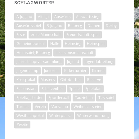
SCHLAGWÖRTER
A-Jugend
Altliga
Auswärts
Auswärtssieg
Auswärtsspiel
B-Jugend
Bieberg
Damen
Derby
Erste
erste Mannschaft
Freundschaftsspiel
Gemeindepokal
Halle
Heimsieg
Heimspiel
Heimspiel; Bieberg
Inklusionsmannschaft
Jahreshauptversammlung
Jugend
Jugendabteilung
Jugendcamp
Junioren
Kickerturnier
Kirmes
Kreispokal
Masters
Oktoberfest
Reserve
Saisonstart
Schützenfest
Spiele
Spielplan
Spieltagsbilder
Sportlerball
Tauziehen
Testspiel
Turnier
Verein
Vorschau
Weihnachtsfeier
Westfalenpokal
Winterpause
Winterwanderung
Zweite