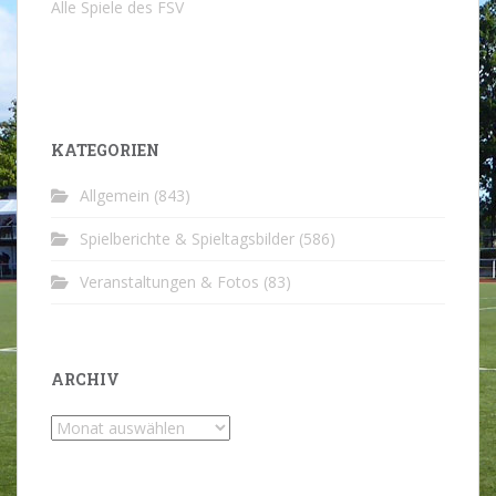
Alle Spiele des FSV
KATEGORIEN
Allgemein
(843)
Spielberichte & Spieltagsbilder
(586)
Veranstaltungen & Fotos
(83)
ARCHIV
Archiv