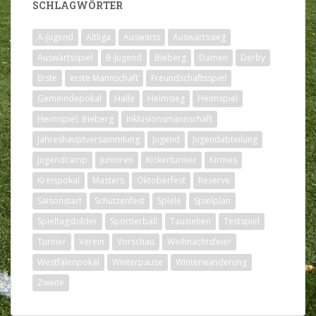
SCHLAGWÖRTER
A-Jugend
Altliga
Auswärts
Auswärtssieg
Auswärtsspiel
B-Jugend
Bieberg
Damen
Derby
Erste
erste Mannschaft
Freundschaftsspiel
Gemeindepokal
Halle
Heimsieg
Heimspiel
Heimspiel; Bieberg
Inklusionsmannschaft
Jahreshauptversammlung
Jugend
Jugendabteilung
Jugendcamp
Junioren
Kickerturnier
Kirmes
Kreispokal
Masters
Oktoberfest
Reserve
Saisonstart
Schützenfest
Spiele
Spielplan
Spieltagsbilder
Sportlerball
Tauziehen
Testspiel
Turnier
Verein
Vorschau
Weihnachtsfeier
Westfalenpokal
Winterpause
Winterwanderung
Zweite