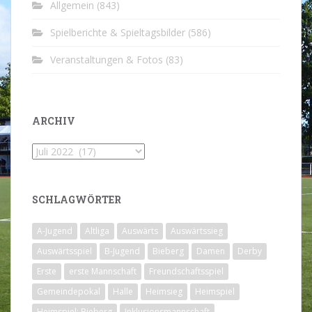
Allgemein
(843)
Spielberichte & Spieltagsbilder
(586)
Veranstaltungen & Fotos
(83)
ARCHIV
Archiv
SCHLAGWÖRTER
A-Jugend
Altliga
Auswärts
Auswärtssieg
Auswärtsspiel
B-Jugend
Bieberg
Damen
Derby
Erste
erste Mannschaft
Freundschaftsspiel
Gemeindepokal
Halle
Heimsieg
Heimspiel
Heimspiel; Bieberg
Inklusionsmannschaft