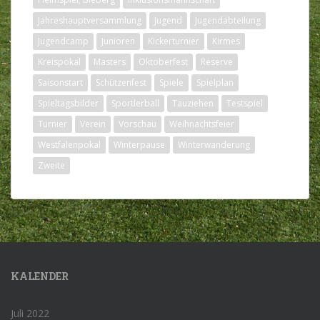
Jahreshauptversammlung
Jugend
Jugendabteilung
Jugendcamp
Junioren
Kickerturnier
Kirmes
Kreispokal
Masters
Oktoberfest
Reserve
Saisonstart
Schützenfest
Spiele
Spielplan
Spieltagsbilder
Sportlerball
Tauziehen
Testspiel
Turnier
Verein
Vorschau
Weihnachtsfeier
Westfalenpokal
Winterpause
Winterwanderung
Zweite
KALENDER
Juli 2022