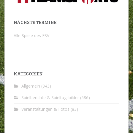
NÄCHSTE TERMINE
Alle Spiele des FSV
KATEGORIEN
Allgemein
(843)
Spielberichte & Spieltagsbilder
(586)
Veranstaltungen & Fotos
(83)