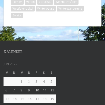
Turnier
Verein
Vorschau
Weihnachtsfeier
Westfalenpokal
Winterpause
Winterwanderung
Zweite
KALENDER
Juni 2022
M
D
M
D
F
S
S
1
2
3
4
5
6
7
8
9
10
11
12
13
14
15
16
17
18
19