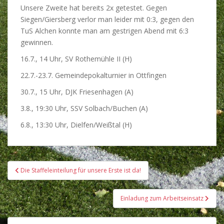
Unsere Zweite hat bereits 2x getestet. Gegen
Siegen/Giersberg verlor man leider mit 0:3, gegen den
TuS Alchen konnte man am gestrigen Abend mit 6:3
gewinnen.
16.7., 14 Uhr, SV Rothemühle II (H)
22.7.-23.7. Gemeindepokalturnier in Ottfingen
30.7., 15 Uhr, DJK Friesenhagen (A)
3.8., 19:30 Uhr, SSV Solbach/Buchen (A)
6.8., 13:30 Uhr, Dielfen/Weißtal (H)
Beitragsnavigation
Die Staffeleinteilung für unsere Erste ist da!
Einladung zum Arbeitseinsatz