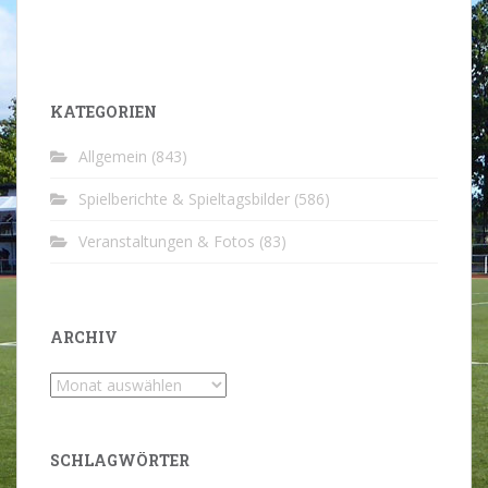
KATEGORIEN
Allgemein
(843)
Spielberichte & Spieltagsbilder
(586)
Veranstaltungen & Fotos
(83)
ARCHIV
Archiv
SCHLAGWÖRTER