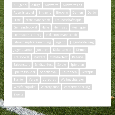
A-Jugend
Altliga
Auswärts
Auswärtssieg
Auswärtsspiel
B-Jugend
Bieberg
Damen
Derby
Erste
erste Mannschaft
Freundschaftsspiel
Gemeindepokal
Halle
Heimsieg
Heimspiel
Heimspiel; Bieberg
Inklusionsmannschaft
Jahreshauptversammlung
Jugend
Jugendabteilung
Jugendcamp
Junioren
Kickerturnier
Kirmes
Kreispokal
Masters
Oktoberfest
Reserve
Saisonstart
Schützenfest
Spiele
Spielplan
Spieltagsbilder
Sportlerball
Tauziehen
Testspiel
Turnier
Verein
Vorschau
Weihnachtsfeier
Westfalenpokal
Winterpause
Winterwanderung
Zweite