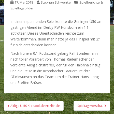
17. Mai 2018
Stephan Schwenke
Spielberichte &
Spieltagsbilder
In einem spannenden Spiel konnte die Gerlinger Ü50 am
gestrigen Abend im Derby RW Hünsborn ein 1:1
abtrotzen.
Dieses Unentschieden reichte zum
Weiterkommen, denn man hatte ja das Hinspiel mit 2:1
für sich entscheiden können.
Nach frühem 0:1-Rückstand gelang Ralf Sondermann
nach toller Vorarbeit von Thomas Rademacher der
verdiente Ausgleichstreffer, der für den Halbfinaleinzug
und die Reise in die Krombacher Brauerei reichte.
Glückwunsch an das Team um die Trainer Hansi Lang
und Steffen Brüser.
Beitragsnavigation
Altliga Ü-50 Kreispokalviertelfinale
Spieltagsvorschau