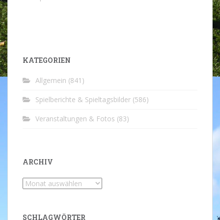
KATEGORIEN
Allgemein
(841)
Spielberichte & Spieltagsbilder
(586)
Veranstaltungen & Fotos
(83)
ARCHIV
Archiv
SCHLAGWÖRTER