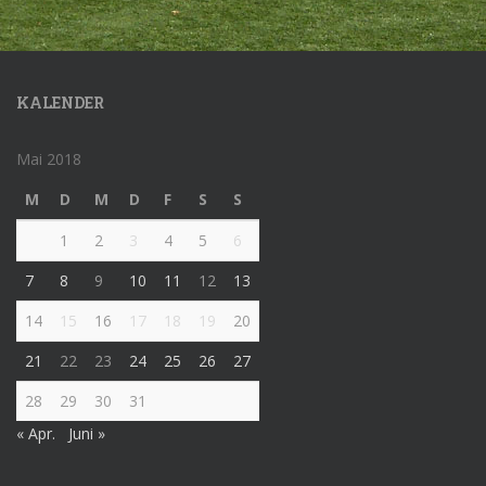
KALENDER
Mai 2018
M
D
M
D
F
S
S
1
2
3
4
5
6
7
8
9
10
11
12
13
14
15
16
17
18
19
20
21
22
23
24
25
26
27
28
29
30
31
« Apr.
Juni »