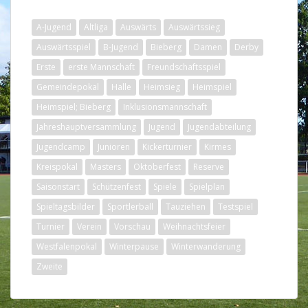
A-Jugend
Altliga
Auswärts
Auswärtssieg
Auswärtsspiel
B-Jugend
Bieberg
Damen
Derby
Erste
erste Mannschaft
Freundschaftsspiel
Gemeindepokal
Halle
Heimsieg
Heimspiel
Heimspiel; Bieberg
Inklusionsmannschaft
Jahreshauptversammlung
Jugend
Jugendabteilung
Jugendcamp
Junioren
Kickerturnier
Kirmes
Kreispokal
Masters
Oktoberfest
Reserve
Saisonstart
Schützenfest
Spiele
Spielplan
Spieltagsbilder
Sportlerball
Tauziehen
Testspiel
Turnier
Verein
Vorschau
Weihnachtsfeier
Westfalenpokal
Winterpause
Winterwanderung
Zweite