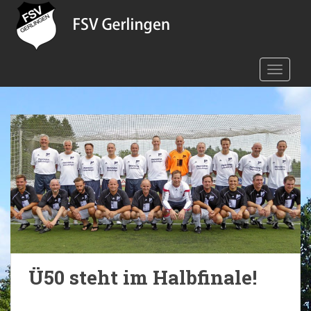
S
k
i
p
TOGGLE
t
o
m
a
i
n
c
o
n
t
e
n
t
Ü50 steht im Halbfinale!