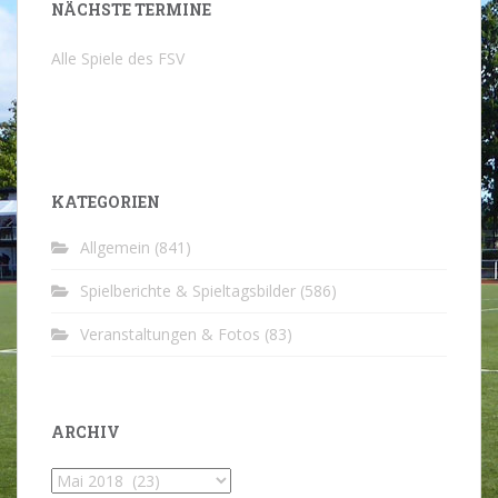
NÄCHSTE TERMINE
Alle Spiele des FSV
KATEGORIEN
Allgemein
(841)
Spielberichte & Spieltagsbilder
(586)
Veranstaltungen & Fotos
(83)
ARCHIV
Archiv