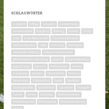
SCHLAGWÖRTER
A-Jugend
Altliga
Auswärts
Auswärtssieg
Auswärtsspiel
B-Jugend
Bieberg
Damen
Derby
Erste
erste Mannschaft
Freundschaftsspiel
Gemeindepokal
Halle
Heimsieg
Heimspiel
Heimspiel; Bieberg
Inklusionsmannschaft
Jahreshauptversammlung
Jugend
Jugendabteilung
Jugendcamp
Junioren
Kickerturnier
Kirmes
Kreispokal
Masters
Oktoberfest
Reserve
Saisonstart
Schützenfest
Spiele
Spielplan
Spieltagsbilder
Sportlerball
Tauziehen
Testspiel
Turnier
Verein
Vorschau
Weihnachtsfeier
Westfalenpokal
Winterpause
Winterwanderung
Zweite