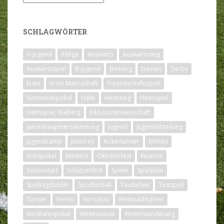
SCHLAGWÖRTER
A-Jugend
Altliga
Auswärts
Auswärtssieg
Auswärtsspiel
B-Jugend
Bieberg
Damen
Derby
Erste
erste Mannschaft
Freundschaftsspiel
Gemeindepokal
Halle
Heimsieg
Heimspiel
Heimspiel; Bieberg
Inklusionsmannschaft
Jahreshauptversammlung
Jugend
Jugendabteilung
Jugendcamp
Junioren
Kickerturnier
Kirmes
Kreispokal
Masters
Oktoberfest
Reserve
Saisonstart
Schützenfest
Spiele
Spielplan
Spieltagsbilder
Sportlerball
Tauziehen
Testspiel
Turnier
Verein
Vorschau
Weihnachtsfeier
Westfalenpokal
Winterpause
Winterwanderung