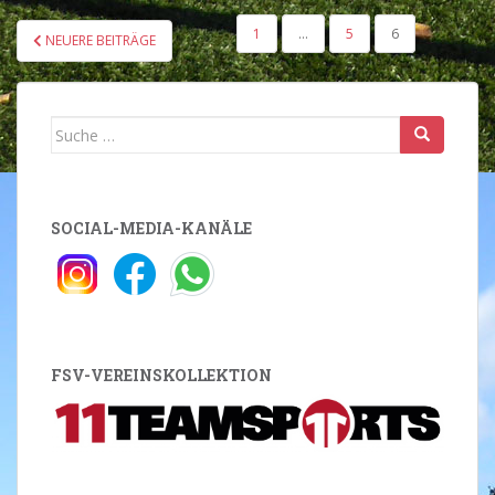
SEITENNUMMERIERUNG
1
…
5
6
NEUERE BEITRÄGE
DER
BEITRÄGE
Suche
nach:
SOCIAL-MEDIA-KANÄLE
FSV-VEREINSKOLLEKTION