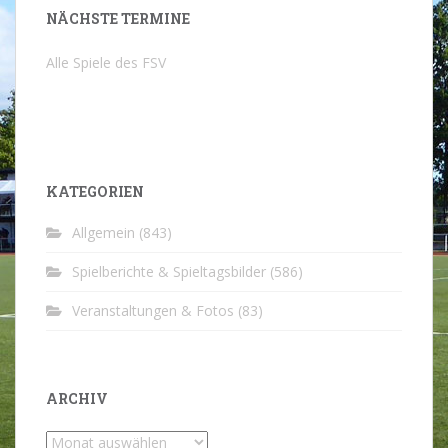
NÄCHSTE TERMINE
Alle Spiele des FSV
KATEGORIEN
Allgemein
(843)
Spielberichte & Spieltagsbilder
(586)
Veranstaltungen & Fotos
(83)
ARCHIV
Archiv