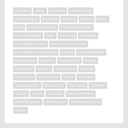
A-Jugend
Altliga
Auswärts
Auswärtssieg
Auswärtsspiel
B-Jugend
Bieberg
Damen
Derby
Erste
erste Mannschaft
Freundschaftsspiel
Gemeindepokal
Halle
Heimsieg
Heimspiel
Heimspiel; Bieberg
Inklusionsmannschaft
Jahreshauptversammlung
Jugend
Jugendabteilung
Jugendcamp
Junioren
Kickerturnier
Kirmes
Kreispokal
Masters
Oktoberfest
Reserve
Saisonstart
Schützenfest
Spiele
Spielplan
Spieltagsbilder
Sportlerball
Tauziehen
Testspiel
Turnier
Verein
Vorschau
Weihnachtsfeier
Westfalenpokal
Winterpause
Winterwanderung
Zweite