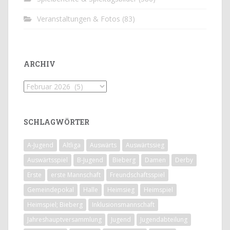
Veranstaltungen & Fotos
(83)
ARCHIV
Archiv
SCHLAGWÖRTER
A-Jugend
Altliga
Auswärts
Auswärtssieg
Auswärtsspiel
B-Jugend
Bieberg
Damen
Derby
Erste
erste Mannschaft
Freundschaftsspiel
Gemeindepokal
Halle
Heimsieg
Heimspiel
Heimspiel; Bieberg
Inklusionsmannschaft
Jahreshauptversammlung
Jugend
Jugendabteilung