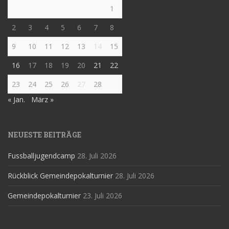
1
2
3
4
5
6
7
8
9
10
11
12
13
14
15
16
17
18
19
20
21
22
23
24
25
26
27
28
« Jan.
März »
NEUESTE BEITRÄGE
Fussballjugendcamp
28. Juli 2026
Rückblick Gemeindepokalturnier
28. Juli 2026
Gemeindepokalturnier
23. Juli 2026