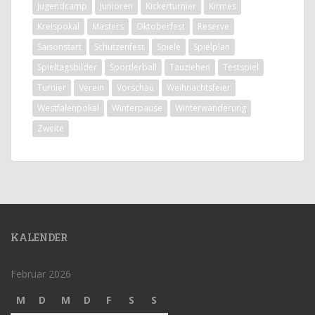
Jugendcamp
Junioren
Kickerturnier
Kirmes
Kreispokal
Masters
Oktoberfest
Reserve
Saisonstart
Schützenfest
Spiele
Spielplan
Spieltagsbilder
Sportlerball
Tauziehen
Testspiel
Turnier
Verein
Vorschau
Weihnachtsfeier
Westfalenpokal
Winterpause
Winterwanderung
Zweite
KALENDER
Februar 2026
M
D
M
D
F
S
S