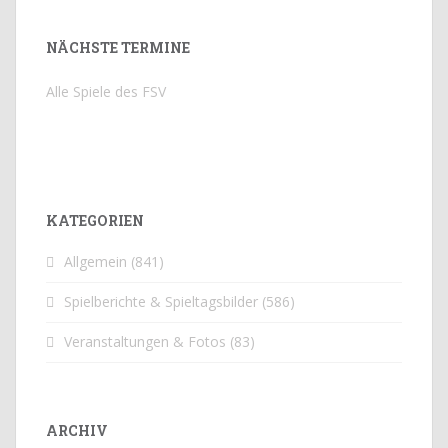
NÄCHSTE TERMINE
Alle Spiele des FSV
KATEGORIEN
Allgemein
(841)
Spielberichte & Spieltagsbilder
(586)
Veranstaltungen & Fotos
(83)
ARCHIV