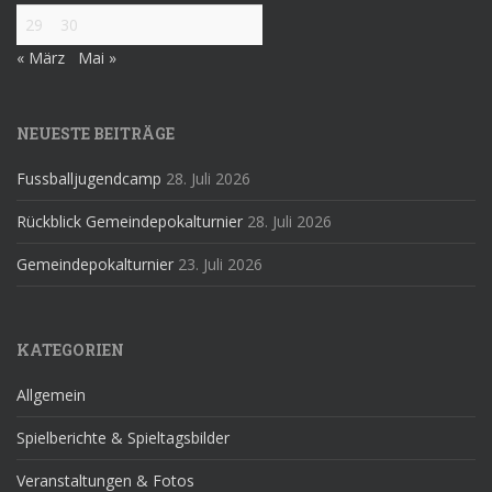
29
30
« März
Mai »
NEUESTE BEITRÄGE
Fussballjugendcamp
28. Juli 2026
Rückblick Gemeindepokalturnier
28. Juli 2026
Gemeindepokalturnier
23. Juli 2026
KATEGORIEN
Allgemein
Spielberichte & Spieltagsbilder
Veranstaltungen & Fotos