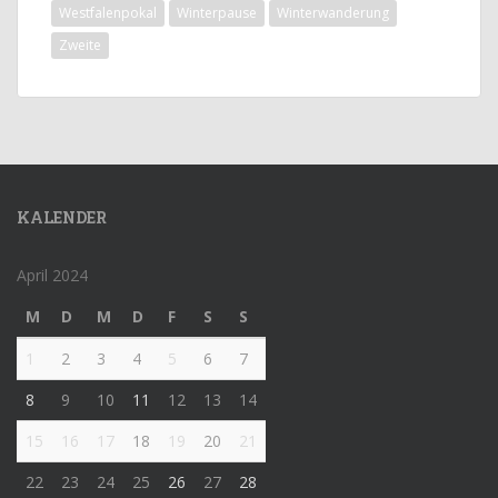
Westfalenpokal
Winterpause
Winterwanderung
Zweite
KALENDER
April 2024
M
D
M
D
F
S
S
1
2
3
4
5
6
7
8
9
10
11
12
13
14
15
16
17
18
19
20
21
22
23
24
25
26
27
28