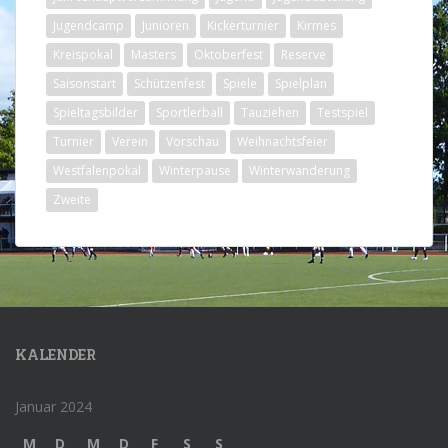
Jugendcamp
Junioren
Kickerturnier
Kirmes
Kreispokal
Masters
Oktoberfest
Reserve
Saisonstart
Schützenfest
Spiele
Spielplan
Spieltagsbilder
Sportlerball
Tauziehen
Testspiel
Turnier
Verein
Vorschau
Weihnachtsfeier
Westfalenpokal
Winterpause
Winterwanderung
Zweite
KALENDER
Januar 2024
M
D
M
D
F
S
S