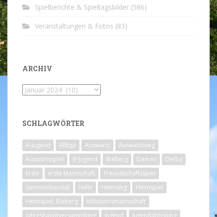
Spielberichte & Spieltagsbilder
(586)
Veranstaltungen & Fotos
(83)
ARCHIV
Archiv
SCHLAGWÖRTER
A-Jugend
Altliga
Auswärts
Auswärtssieg
Auswärtsspiel
B-Jugend
Bieberg
Damen
Derby
Erste
erste Mannschaft
Freundschaftsspiel
Gemeindepokal
Halle
Heimsieg
Heimspiel
Heimspiel; Bieberg
Inklusionsmannschaft
Jahreshauptversammlung
Jugend
Jugendabteilung