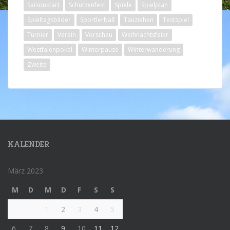
Saisonstart
Schützenfest
Spiele
Spielplan
Spieltagsbilder
Sportlerball
Tauziehen
Testspiel
Turnier
Verein
Vorschau
Weihnachtsfeier
Westfalenpokal
Winterpause
Winterwanderung
Zweite
KALENDER
März 2023
M
D
M
D
F
S
S
1
2
3
4
5
6
7
8
9
10
11
12