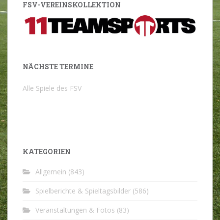
FSV-VEREINSKOLLEKTION
NÄCHSTE TERMINE
Alle Spiele des FSV
KATEGORIEN
Allgemein
(843)
Spielberichte & Spieltagsbilder
(586)
Veranstaltungen & Fotos
(83)