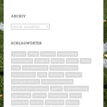
ARCHIV
Archiv
SCHLAGWÖRTER
A-Jugend
Altliga
Auswärts
Auswärtssieg
Auswärtsspiel
B-Jugend
Bieberg
Damen
Derby
Erste
erste Mannschaft
Freundschaftsspiel
Gemeindepokal
Halle
Heimsieg
Heimspiel
Heimspiel; Bieberg
Inklusionsmannschaft
Jahreshauptversammlung
Jugend
Jugendabteilung
Jugendcamp
Junioren
Kickerturnier
Kirmes
Kreispokal
Masters
Oktoberfest
Reserve