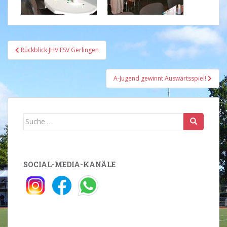
Beitragsnavigation
Rückblick JHV FSV Gerlingen
A-Jugend gewinnt Auswärtsspiel!
Suche
nach:
SOCIAL-MEDIA-KANÄLE