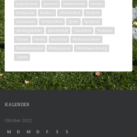
Jugendcamp
Junioren
Kickerturnier
Kirmes
Kreispokal
Masters
Oktoberfest
Reserve
Saisonstart
Schützenfest
Spiele
Spielplan
Spieltagsbilder
Sportlerball
Tauziehen
Testspiel
Turnier
Verein
Vorschau
Weihnachtsfeier
Westfalenpokal
Winterpause
Winterwanderung
Zweite
KALENDER
Oktober 2022
M
D
M
D
F
S
S