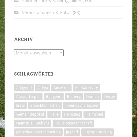
Spielberichte & Spieltagsbilder
(586)
Veranstaltungen & Fotos
(83)
ARCHIV
Archiv
SCHLAGWÖRTER
A-Jugend
Altliga
Auswärts
Auswärtssieg
Auswärtsspiel
B-Jugend
Bieberg
Damen
Derby
Erste
erste Mannschaft
Freundschaftsspiel
Gemeindepokal
Halle
Heimsieg
Heimspiel
Heimspiel; Bieberg
Inklusionsmannschaft
Jahreshauptversammlung
Jugend
Jugendabteilung