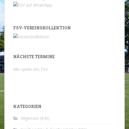
FSV-VEREINSKOLLEKTION
NÄCHSTE TERMINE
Alle Spiele des FSV
KATEGORIEN
Allgemein
(843)