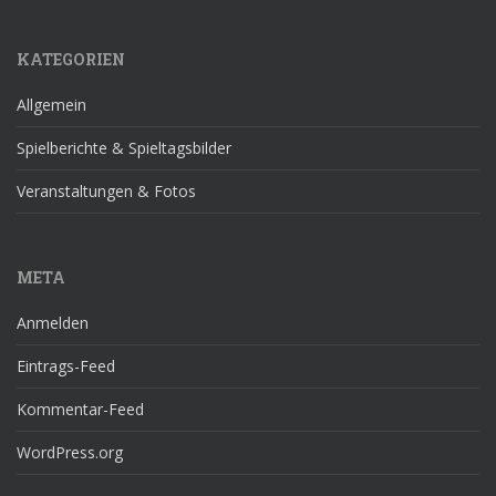
KATEGORIEN
Allgemein
Spielberichte & Spieltagsbilder
Veranstaltungen & Fotos
META
Anmelden
Eintrags-Feed
Kommentar-Feed
WordPress.org