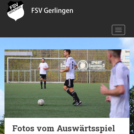
Skip to main content
TOGGLE
Fotos vom Auswärtsspiel