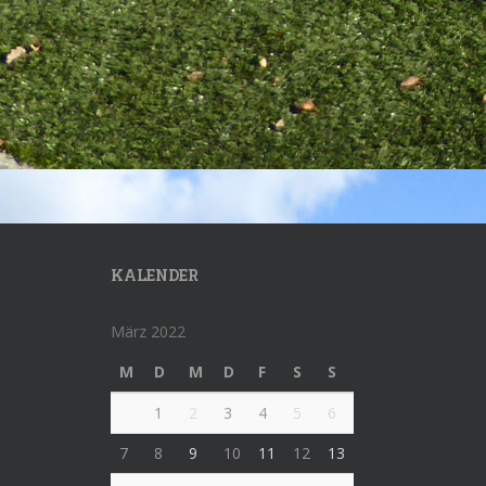
KALENDER
März 2022
M
D
M
D
F
S
S
1
2
3
4
5
6
7
8
9
10
11
12
13