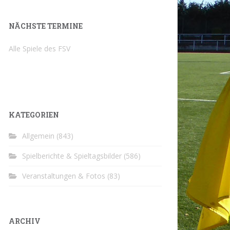
NÄCHSTE TERMINE
Alle Spiele des FSV
KATEGORIEN
Allgemein
(843)
Spielberichte & Spieltagsbilder
(586)
Veranstaltungen & Fotos
(83)
ARCHIV