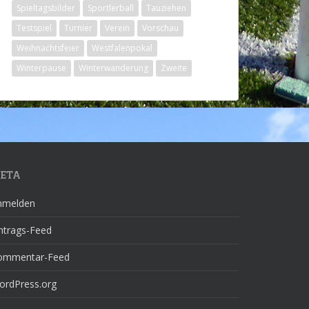
Spieltagsbilder
Sportlerball
Tauziehen
Testspiel
Turnier
Verein
Vorschau
Weihnachtsfeier
Westfalenpokal
Winterpause
Winterwanderung
Zweite
ETA
nmelden
ntrags-Feed
ommentar-Feed
ordPress.org