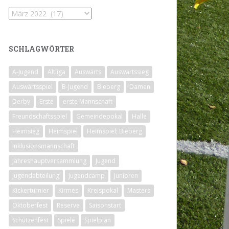
Archiv
SCHLAGWÖRTER
A-Jugend
Altliga
Auswärts
Auswärtssieg
Auswärtsspiel
B-Jugend
Bieberg
Damen
Derby
Erste
erste Mannschaft
Freundschaftsspiel
Gemeindepokal
Halle
Heimsieg
Heimspiel
Heimspiel; Bieberg
Inklusionsmannschaft
Jahreshauptversammlung
Jugend
Jugendabteilung
Jugendcamp
Junioren
Kickerturnier
Kirmes
Kreispokal
Masters
Oktoberfest
Reserve
Saisonstart
Schützenfest
Spiele
Spielplan