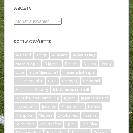
ARCHIV
Archiv
SCHLAGWÖRTER
A-Jugend
Altliga
Auswärts
Auswärtssieg
Auswärtsspiel
B-Jugend
Bieberg
Damen
Derby
Erste
erste Mannschaft
Freundschaftsspiel
Gemeindepokal
Halle
Heimsieg
Heimspiel
Heimspiel; Bieberg
Inklusionsmannschaft
Jahreshauptversammlung
Jugend
Jugendabteilung
Jugendcamp
Junioren
Kickerturnier
Kirmes
Kreispokal
Masters
Oktoberfest
Reserve
Saisonstart
Schützenfest
Spiele
Spielplan
Spieltagsbilder
Sportlerball
Tauziehen
Testspiel