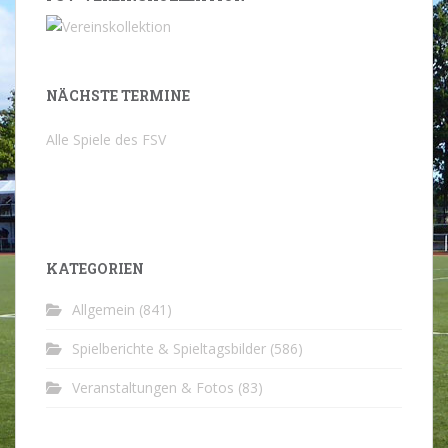
NÄCHSTE TERMINE
Alle Spiele des FSV
KATEGORIEN
Allgemein
(841)
Spielberichte & Spieltagsbilder
(586)
Veranstaltungen & Fotos
(83)