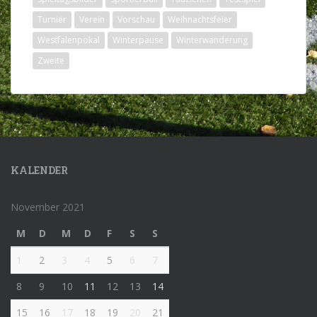
Turnier
Verein
Vorschau
Weihnachtsfeier
Westfalenpokal
Winterpause
Winterwanderung
Zweite
KALENDER
November 2021
M
D
M
D
F
S
S
1
2
3
4
5
6
7
8
9
10
11
12
13
14
15
16
17
18
19
20
21