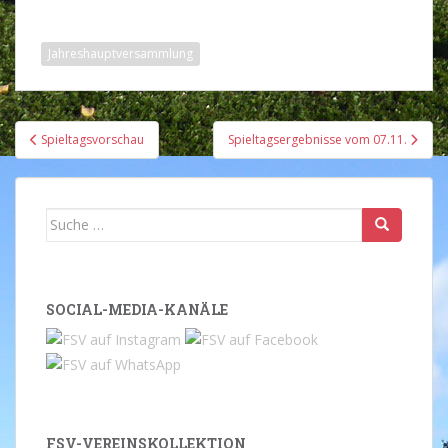
Jahreshauptversammlung
Beitragsnavigation
Spieltagsvorschau
Spieltagsergebnisse vom 07.11.
Suche
nach:
SOCIAL-MEDIA-KANÄLE
FSV-VEREINSKOLLEKTION