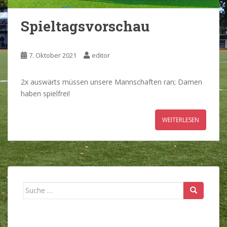
Spieltagsvorschau
7. Oktober 2021
editor
2x auswärts müssen unsere Mannschaften ran; Damen
haben spielfrei!
WEITERLESEN
Suche
nach: