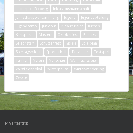
Gemeindepokal
Halle
Heimsieg
Heimspiel
Heimspiel; Bieberg
Inklusionsmannschaft
Jahreshauptversammlung
Jugend
Jugendabteilung
Jugendcamp
Junioren
Kickerturnier
Kirmes
Kreispokal
Masters
Oktoberfest
Reserve
Saisonstart
Schützenfest
Spiele
Spielplan
Spieltagsbilder
Sportlerball
Tauziehen
Testspiel
Turnier
Verein
Vorschau
Weihnachtsfeier
Westfalenpokal
Winterpause
Winterwanderung
Zweite
KALENDER