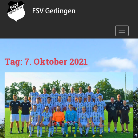
S
k
i
p
TOGGLE
t
o
m
a
Tag:
7. Oktober 2021
i
n
c
o
n
t
e
n
t