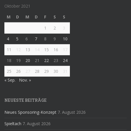
Oktober 2021
M
D
M
D
F
S
S
1
2
3
4
5
6
7
8
9
10
11
12
13
14
15
16
17
18
19
20
21
22
23
24
25
26
27
28
29
30
31
« Sep.
Nov. »
NEUESTE BEITRÄGE
Neues Sponsoring-Konzept
7. August 2026
Spieltach
7. August 2026