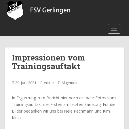
S
k
i
p
TOGGLE
t
o
m
a
Impressionen vom
i
n
Trainingsauftakt
c
o
n
29. Juni 2021
editor
Allgemein
t
e
In Ergänzung zum Bericht hier noch ein paar Fotos vom
n
Trainingsauftakt der Ersten am letzten Samstag. Für die
t
Bilder bedanken wir uns bei Nele Pechmann und Kim
Klein!