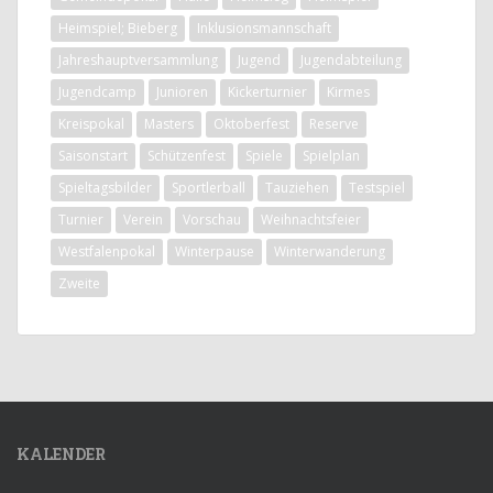
Heimspiel; Bieberg
Inklusionsmannschaft
Jahreshauptversammlung
Jugend
Jugendabteilung
Jugendcamp
Junioren
Kickerturnier
Kirmes
Kreispokal
Masters
Oktoberfest
Reserve
Saisonstart
Schützenfest
Spiele
Spielplan
Spieltagsbilder
Sportlerball
Tauziehen
Testspiel
Turnier
Verein
Vorschau
Weihnachtsfeier
Westfalenpokal
Winterpause
Winterwanderung
Zweite
KALENDER