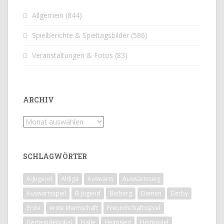
Allgemein
(844)
Spielberichte & Spieltagsbilder
(586)
Veranstaltungen & Fotos
(83)
ARCHIV
Archiv
SCHLAGWÖRTER
A-Jugend
Altliga
Auswärts
Auswärtssieg
Auswärtsspiel
B-Jugend
Bieberg
Damen
Derby
Erste
erste Mannschaft
Freundschaftsspiel
Gemeindepokal
Halle
Heimsieg
Heimspiel