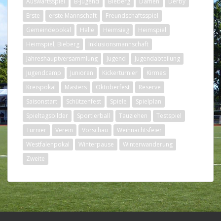
Auswärtsspiel
B-Jugend
Bieberg
Damen
Derby
Erste
erste Mannschaft
Freundschaftsspiel
Gemeindepokal
Halle
Heimsieg
Heimspiel
Heimspiel; Bieberg
Inklusionsmannschaft
Jahreshauptversammlung
Jugend
Jugendabteilung
Jugendcamp
Junioren
Kickerturnier
Kirmes
Kreispokal
Masters
Oktoberfest
Reserve
Saisonstart
Schützenfest
Spiele
Spielplan
Spieltagsbilder
Sportlerball
Tauziehen
Testspiel
Turnier
Verein
Vorschau
Weihnachtsfeier
Westfalenpokal
Winterpause
Winterwanderung
Zweite