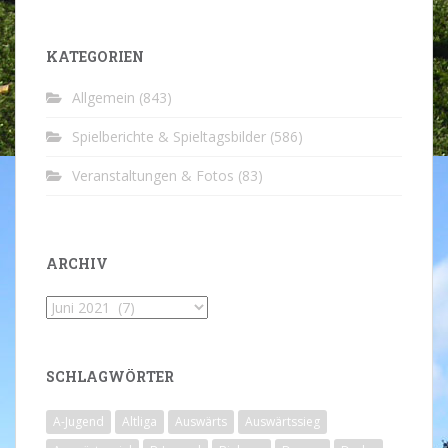
KATEGORIEN
Allgemein
(843)
Spielberichte & Spieltagsbilder
(586)
Veranstaltungen & Fotos
(83)
ARCHIV
Archiv
SCHLAGWÖRTER
A-Jugend
Altliga
Auswärts
Auswärtssieg