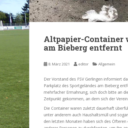
Altpapier-Container
am Bieberg entfernt
8. März 2021
editor
Allgemein
Der Vorstand des FSV Gerlingen informiert da
Parkplatz des Sportgeländes am Bieberg entfe
mehrfacher Ermahnung, sich doch bitte an die
Zeitpunkt gekommen, an dem sich der Verein 
Die Container waren zuletzt dauerhaft überf
unter anderem auch Haushaltsmüll und sogar E
den letzten Monaten haben sich des Öfteren
anderer Personen zu durchforsten, um ihn an