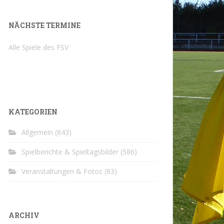
NÄCHSTE TERMINE
Alle Spiele des FSV
KATEGORIEN
Allgemein
(843)
Spielberichte & Spieltagsbilder
(586)
Veranstaltungen & Fotos
(83)
ARCHIV