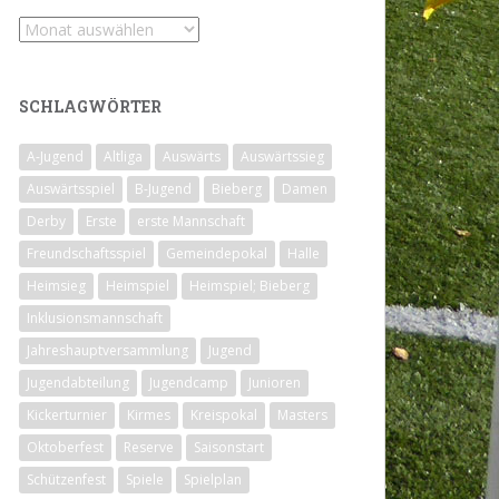
Archiv
SCHLAGWÖRTER
A-Jugend
Altliga
Auswärts
Auswärtssieg
Auswärtsspiel
B-Jugend
Bieberg
Damen
Derby
Erste
erste Mannschaft
Freundschaftsspiel
Gemeindepokal
Halle
Heimsieg
Heimspiel
Heimspiel; Bieberg
Inklusionsmannschaft
Jahreshauptversammlung
Jugend
Jugendabteilung
Jugendcamp
Junioren
Kickerturnier
Kirmes
Kreispokal
Masters
Oktoberfest
Reserve
Saisonstart
Schützenfest
Spiele
Spielplan