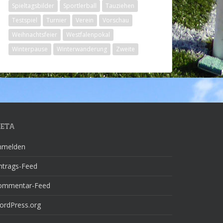
Spieltagsbilder
Sportlerball
Tauziehen
Testspiel
Turnier
Verein
Vorschau
Weihnachtsfeier
Westfalenpokal
Winterpause
Winterwanderung
Zweite
ETA
nmelden
ntrags-Feed
ommentar-Feed
ordPress.org