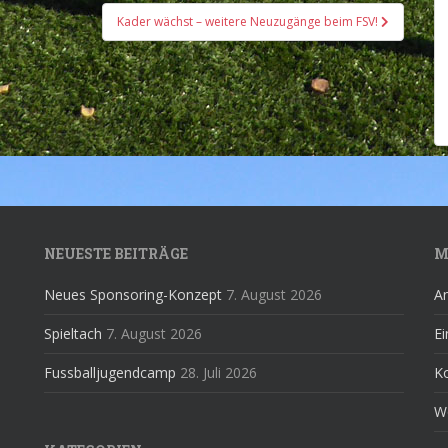
Kader wächst – weitere Neuzugänge beim FSV!
NEUESTE BEITRÄGE
M
Neues Sponsoring-Konzept
7. August 2026
A
Spieltach
7. August 2026
Ei
Fussballjugendcamp
28. Juli 2026
K
W