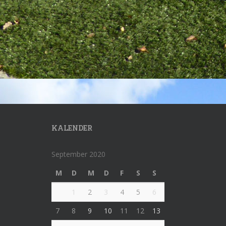
KALENDER
September 2020
M
D
M
D
F
S
S
1
2
3
4
5
6
7
8
9
10
11
12
13