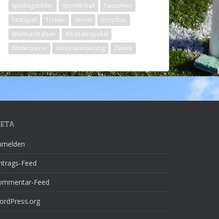
Spieltagsbilder
Sportlerball
Tauziehen
Testspiel
Turnier
Verein
Vorschau
Weihnachtsfeier
Westfalenpokal
Winterpause
Winterwanderung
Zweite
ETA
nmelden
ntrags-Feed
ommentar-Feed
ordPress.org