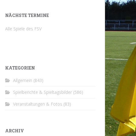
NÄCHSTE TERMINE
Alle Spiele des FSV
KATEGORIEN
Allgemein
(843)
Spielberichte & Spieltagsbilder
(586)
Veranstaltungen & Fotos
(83)
ARCHIV