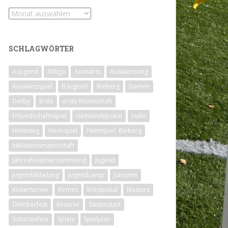
Archiv
SCHLAGWÖRTER
A-Jugend
Altliga
Auswärts
Auswärtssieg
Auswärtsspiel
B-Jugend
Bieberg
Damen
Derby
Erste
erste Mannschaft
Freundschaftsspiel
Gemeindepokal
Halle
Heimsieg
Heimspiel
Heimspiel; Bieberg
Inklusionsmannschaft
Jahreshauptversammlung
Jugend
Jugendabteilung
Jugendcamp
Junioren
Kickerturnier
Kirmes
Kreispokal
Masters
Oktoberfest
Reserve
Saisonstart
Schützenfest
Spiele
Spielplan