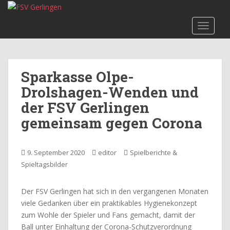
S
k
TOGGLE
i
p
t
o
Sparkasse Olpe-
m
Drolshagen-Wenden und
a
i
der FSV Gerlingen
n
gemeinsam gegen Corona
c
o
n
9. September 2020
editor
Spielberichte &
t
Spieltagsbilder
e
n
Der FSV Gerlingen hat sich in den vergangenen Monaten
t
viele Gedanken über ein praktikables Hygienekonzept
zum Wohle der Spieler und Fans gemacht, damit der
Ball unter Einhaltung der Corona-Schutzverordnung