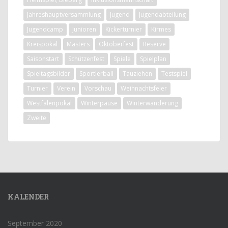
Jahreshauptversammlung
Jugend
Jugendabteilung
Jugendcamp
Junioren
Kickerturnier
Kirmes
Kreispokal
Masters
Oktoberfest
Reserve
Saisonstart
Schützenfest
Spiele
Spielplan
Spieltagsbilder
Sportlerball
Tauziehen
Testspiel
Turnier
Verein
Vorschau
Weihnachtsfeier
Westfalenpokal
Winterpause
Winterwanderung
Zweite
KALENDER
September 2020