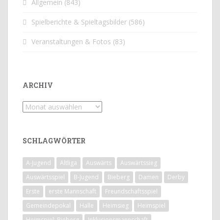
Allgemein
(843)
Spielberichte & Spieltagsbilder
(586)
Veranstaltungen & Fotos
(83)
ARCHIV
Archiv
SCHLAGWÖRTER
A-Jugend
Altliga
Auswärts
Auswärtssieg
Auswärtsspiel
B-Jugend
Bieberg
Damen
Derby
Erste
erste Mannschaft
Freundschaftsspiel
Gemeindepokal
Halle
Heimsieg
Heimspiel
Heimspiel; Bieberg
Inklusionsmannschaft