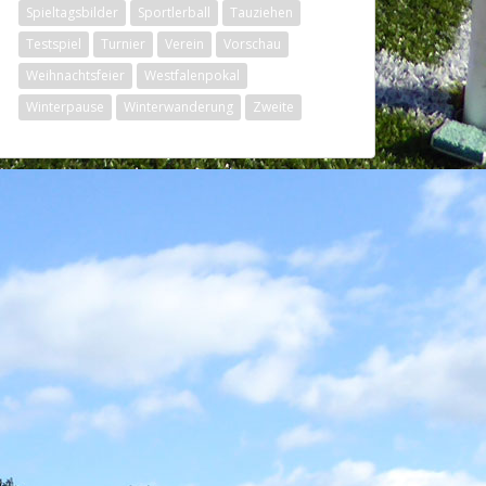
Spieltagsbilder
Sportlerball
Tauziehen
Testspiel
Turnier
Verein
Vorschau
Weihnachtsfeier
Westfalenpokal
Winterpause
Winterwanderung
Zweite