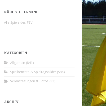
NÄCHSTE TERMINE
Alle Spiele des FSV
KATEGORIEN
Allgemein
(841)
Spielberichte & Spieltagsbilder
(586)
Veranstaltungen & Fotos
(83)
ARCHIV