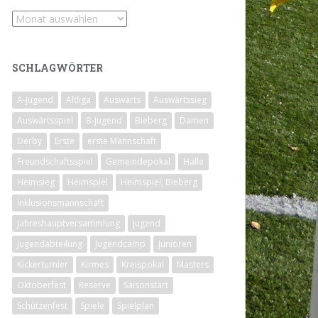
Archiv
SCHLAGWÖRTER
A-Jugend
Altliga
Auswärts
Auswärtssieg
Auswärtsspiel
B-Jugend
Bieberg
Damen
Derby
Erste
erste Mannschaft
Freundschaftsspiel
Gemeindepokal
Halle
Heimsieg
Heimspiel
Heimspiel; Bieberg
Inklusionsmannschaft
Jahreshauptversammlung
Jugend
Jugendabteilung
Jugendcamp
Junioren
Kickerturnier
Kirmes
Kreispokal
Masters
Oktoberfest
Reserve
Saisonstart
Schützenfest
Spiele
Spielplan