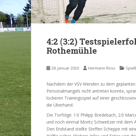
4:2 (3:2) Testspielerf
Rothemühle
28. Januar 2020
Hermann Ross
Spiel
Nachdem der VSV Wenden zu dem geplanten 
Personalmangels nicht antreten konnte, spra
lockeren Trainingsspiel auf einer geschlosse
die Überhand.
Die Torfolge: 1:0 Philipp Bredebach, 2:0 Marc
und noch einmal Moritz Schweitzer mit dem A
Den Endstand stellte Steffen Scheppe mit ei
Hälfte sicher. Weitere Infos und Fotos von d