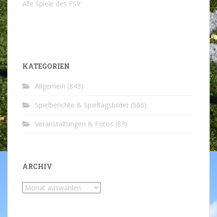
Alle Spiele des FSV
KATEGORIEN
Allgemein
(843)
Spielberichte & Spieltagsbilder
(586)
Veranstaltungen & Fotos
(83)
ARCHIV
Archiv