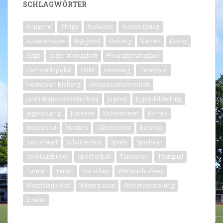
SCHLAGWÖRTER
A-Jugend
Altliga
Auswärts
Auswärtssieg
Auswärtsspiel
B-Jugend
Bieberg
Damen
Derby
Erste
erste Mannschaft
Freundschaftsspiel
Gemeindepokal
Halle
Heimsieg
Heimspiel
Heimspiel; Bieberg
Inklusionsmannschaft
Jahreshauptversammlung
Jugend
Jugendabteilung
Jugendcamp
Junioren
Kickerturnier
Kirmes
Kreispokal
Masters
Oktoberfest
Reserve
Saisonstart
Schützenfest
Spiele
Spielplan
Spieltagsbilder
Sportlerball
Tauziehen
Testspiel
Turnier
Verein
Vorschau
Weihnachtsfeier
Westfalenpokal
Winterpause
Winterwanderung
Zweite