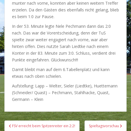
munter nach vorne, konnten aber keinen weitern Treffer
erzielen. Da den Gästen dies ebenfalls nicht gelang, blieb
es beim 1:0 zur Pause.
In der 53. Minute legte Nele Pechmann dann das 2:0
nach. Das war die Vorentscheidung, denn der TuS
spielte zwar weiter engagiert nach vorne, war aber
hinten offen. Dies nutzte Sarah Liedtke nach einem
Konter in der 83. Minute zum 3:0. Schluss, verdient drei
Punkte eingefahren. Glückwunsch!!!
Damit bleibt man auf dem 6.Tabellenplatz und kann
etwas nach oben schielen.
Aufstellung: Lapp – Welter, Sieler (Liedtke), Huettemann
(Schneider/ Quast) – Pechmann, Stahlhacke, Quast,
Germann – Klein
Beitragsnavigation
FSV erreicht beim Spitzenreiter ein 2:2!
Spieltagsvorschau