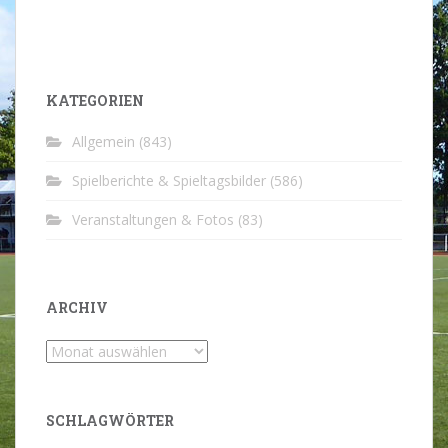
KATEGORIEN
Allgemein
(843)
Spielberichte & Spieltagsbilder
(586)
Veranstaltungen & Fotos
(83)
ARCHIV
Archiv
SCHLAGWÖRTER