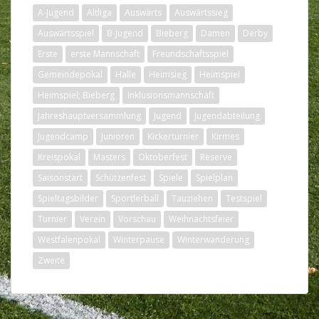
A-Jugend
Altliga
Auswärts
Auswärtssieg
Auswärtsspiel
B-Jugend
Bieberg
Damen
Derby
Erste
erste Mannschaft
Freundschaftsspiel
Gemeindepokal
Halle
Heimsieg
Heimspiel
Heimspiel; Bieberg
Inklusionsmannschaft
Jahreshauptversammlung
Jugend
Jugendabteilung
Jugendcamp
Junioren
Kickerturnier
Kirmes
Kreispokal
Masters
Oktoberfest
Reserve
Saisonstart
Schützenfest
Spiele
Spielplan
Spieltagsbilder
Sportlerball
Tauziehen
Testspiel
Turnier
Verein
Vorschau
Weihnachtsfeier
Westfalenpokal
Winterpause
Winterwanderung
Zweite