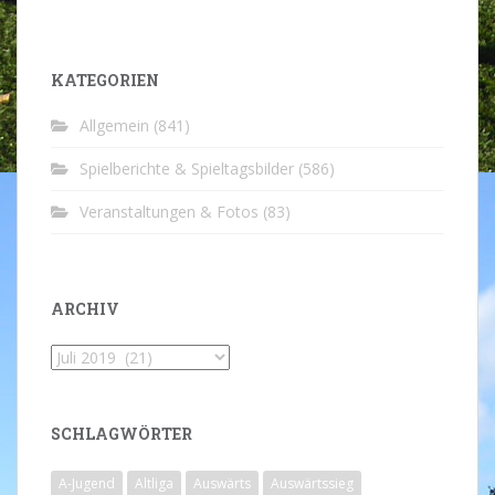
KATEGORIEN
Allgemein
(841)
Spielberichte & Spieltagsbilder
(586)
Veranstaltungen & Fotos
(83)
ARCHIV
Archiv
SCHLAGWÖRTER
A-Jugend
Altliga
Auswärts
Auswärtssieg