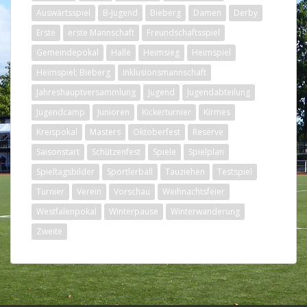
Auswärtsspiel
B-Jugend
Bieberg
Damen
Derby
Erste
erste Mannschaft
Freundschaftsspiel
Gemeindepokal
Halle
Heimsieg
Heimspiel
Heimspiel; Bieberg
Inklusionsmannschaft
Jahreshauptversammlung
Jugend
Jugendabteilung
Jugendcamp
Junioren
Kickerturnier
Kirmes
Kreispokal
Masters
Oktoberfest
Reserve
Saisonstart
Schützenfest
Spiele
Spielplan
Spieltagsbilder
Sportlerball
Tauziehen
Testspiel
Turnier
Verein
Vorschau
Weihnachtsfeier
Westfalenpokal
Winterpause
Winterwanderung
Zweite