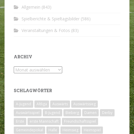
Allgemein
(843)
Spielberichte & Spieltagsbilder
(586)
Veranstaltungen & Fotos
(83)
ARCHIV
Archiv
SCHLAGWÖRTER
A-Jugend
Altliga
Auswärts
Auswärtssieg
Auswärtsspiel
B-Jugend
Bieberg
Damen
Derby
Erste
erste Mannschaft
Freundschaftsspiel
Gemeindepokal
Halle
Heimsieg
Heimspiel