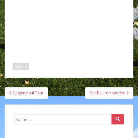
Jugend
Beitragsnavigation
E-Jugend auf Tour
Der Ball rollt wieder!
Suche
nach: