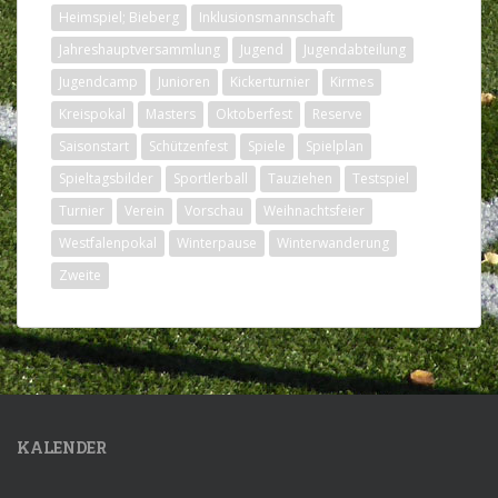
Heimspiel; Bieberg
Inklusionsmannschaft
Jahreshauptversammlung
Jugend
Jugendabteilung
Jugendcamp
Junioren
Kickerturnier
Kirmes
Kreispokal
Masters
Oktoberfest
Reserve
Saisonstart
Schützenfest
Spiele
Spielplan
Spieltagsbilder
Sportlerball
Tauziehen
Testspiel
Turnier
Verein
Vorschau
Weihnachtsfeier
Westfalenpokal
Winterpause
Winterwanderung
Zweite
KALENDER