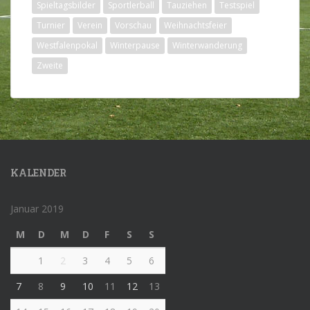
Spieltagsbilder
Sportlerball
Tauziehen
Testspiel
Turnier
Verein
Vorschau
Weihnachtsfeier
Westfalenpokal
Winterpause
Winterwanderung
Zweite
KALENDER
Januar 2019
M
D
M
D
F
S
S
1
2
3
4
5
6
7
8
9
10
11
12
13