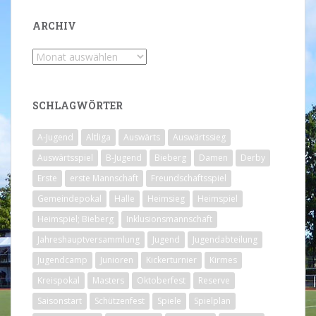
ARCHIV
Archiv
SCHLAGWÖRTER
A-Jugend
Altliga
Auswärts
Auswärtssieg
Auswärtsspiel
B-Jugend
Bieberg
Damen
Derby
Erste
erste Mannschaft
Freundschaftsspiel
Gemeindepokal
Halle
Heimsieg
Heimspiel
Heimspiel; Bieberg
Inklusionsmannschaft
Jahreshauptversammlung
Jugend
Jugendabteilung
Jugendcamp
Junioren
Kickerturnier
Kirmes
Kreispokal
Masters
Oktoberfest
Reserve
Saisonstart
Schützenfest
Spiele
Spielplan