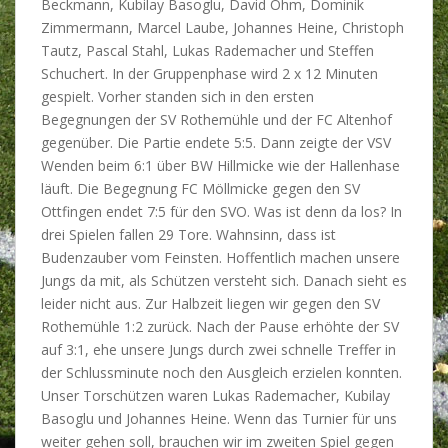
Beckmann, Kubilay Basoglu, David Ohm, Dominik
Zimmermann, Marcel Laube, Johannes Heine, Christoph
Tautz, Pascal Stahl, Lukas Rademacher und Steffen
Schuchert. In der Gruppenphase wird 2 x 12 Minuten
gespielt. Vorher standen sich in den ersten
Begegnungen der SV Rothemühle und der FC Altenhof
gegenüber. Die Partie endete 5:5. Dann zeigte der VSV
Wenden beim 6:1 über BW Hillmicke wie der Hallenhase
läuft. Die Begegnung FC Möllmicke gegen den SV
Ottfingen endet 7:5 für den SVO. Was ist denn da los? In
drei Spielen fallen 29 Tore. Wahnsinn, dass ist
Budenzauber vom Feinsten. Hoffentlich machen unsere
Jungs da mit, als Schützen versteht sich. Danach sieht es
leider nicht aus. Zur Halbzeit liegen wir gegen den SV
Rothemühle 1:2 zurück. Nach der Pause erhöhte der SV
auf 3:1, ehe unsere Jungs durch zwei schnelle Treffer in
der Schlussminute noch den Ausgleich erzielen konnten.
Unser Torschützen waren Lukas Rademacher, Kubilay
Basoglu und Johannes Heine. Wenn das Turnier für uns
weiter gehen soll, brauchen wir im zweiten Spiel gegen