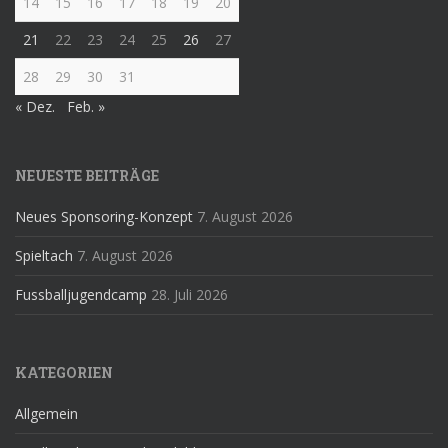
14
15
16
17
18
19
20
21
22
23
24
25
26
27
28
29
30
31
« Dez.
Feb. »
NEUESTE BEITRÄGE
Neues Sponsoring-Konzept
7. August 2026
Spieltach
7. August 2026
Fussballjugendcamp
28. Juli 2026
KATEGORIEN
Allgemein