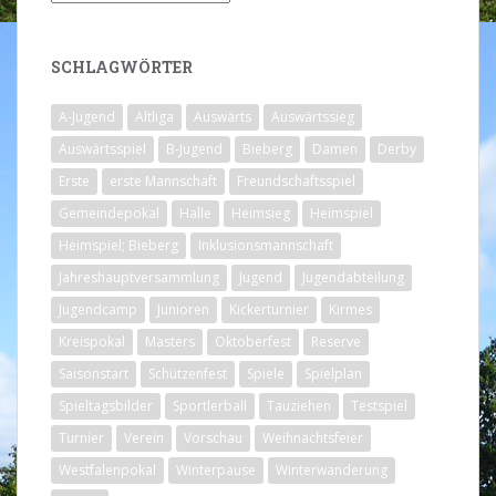
SCHLAGWÖRTER
A-Jugend
Altliga
Auswärts
Auswärtssieg
Auswärtsspiel
B-Jugend
Bieberg
Damen
Derby
Erste
erste Mannschaft
Freundschaftsspiel
Gemeindepokal
Halle
Heimsieg
Heimspiel
Heimspiel; Bieberg
Inklusionsmannschaft
Jahreshauptversammlung
Jugend
Jugendabteilung
Jugendcamp
Junioren
Kickerturnier
Kirmes
Kreispokal
Masters
Oktoberfest
Reserve
Saisonstart
Schützenfest
Spiele
Spielplan
Spieltagsbilder
Sportlerball
Tauziehen
Testspiel
Turnier
Verein
Vorschau
Weihnachtsfeier
Westfalenpokal
Winterpause
Winterwanderung