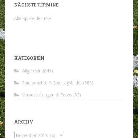
NÄCHSTE TERMINE
Alle Spiele des FSV
KATEGORIEN
Allgemein
(841)
Spielberichte & Spieltagsbilder
(586)
Veranstaltungen & Fotos
(83)
ARCHIV
Archiv