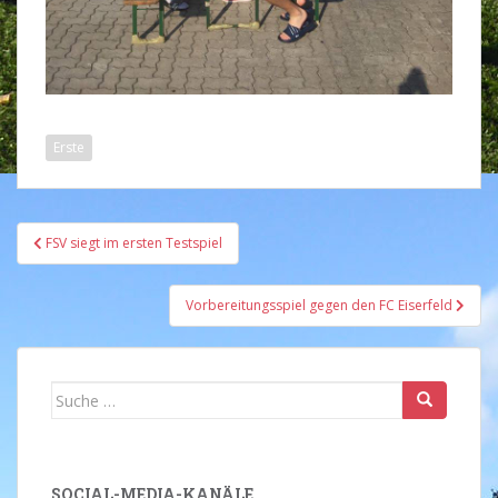
Erste
Beitragsnavigation
FSV siegt im ersten Testspiel
Vorbereitungsspiel gegen den FC Eiserfeld
Suche
nach:
SOCIAL-MEDIA-KANÄLE