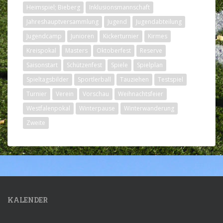
Heimspiel; Bieberg
Inklusionsmannschaft
Jahreshauptversammlung
Jugend
Jugendabteilung
Jugendcamp
Junioren
Kickerturnier
Kirmes
Kreispokal
Masters
Oktoberfest
Reserve
Saisonstart
Schützenfest
Spiele
Spielplan
Spieltagsbilder
Sportlerball
Tauziehen
Testspiel
Turnier
Verein
Vorschau
Weihnachtsfeier
Westfalenpokal
Winterpause
Winterwanderung
Zweite
KALENDER