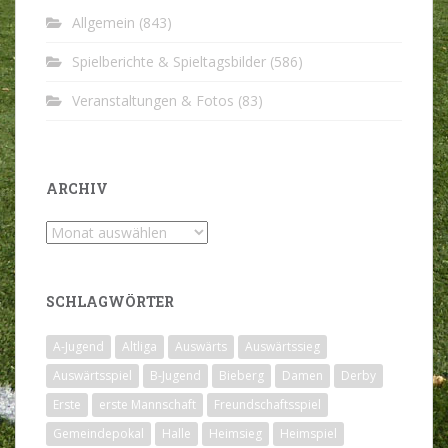
Allgemein
(843)
Spielberichte & Spieltagsbilder
(586)
Veranstaltungen & Fotos
(83)
ARCHIV
Archiv
SCHLAGWÖRTER
A-Jugend
Altliga
Auswärts
Auswärtssieg
Auswärtsspiel
B-Jugend
Bieberg
Damen
Derby
Erste
erste Mannschaft
Freundschaftsspiel
Gemeindepokal
Halle
Heimsieg
Heimspiel