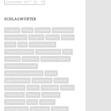
Archiv
SCHLAGWÖRTER
A-Jugend
Altliga
Auswärts
Auswärtssieg
Auswärtsspiel
B-Jugend
Bieberg
Damen
Derby
Erste
erste Mannschaft
Freundschaftsspiel
Gemeindepokal
Halle
Heimsieg
Heimspiel
Heimspiel; Bieberg
Inklusionsmannschaft
Jahreshauptversammlung
Jugend
Jugendabteilung
Jugendcamp
Junioren
Kickerturnier
Kirmes
Kreispokal
Masters
Oktoberfest
Reserve
Saisonstart
Schützenfest
Spiele
Spielplan
Spieltagsbilder
Sportlerball
Tauziehen