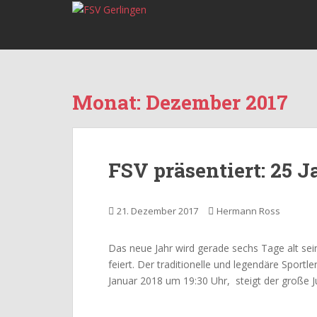
S
k
i
p
t
o
Monat:
Dezember 2017
m
a
i
n
FSV präsentiert: 25 J
c
o
n
21. Dezember 2017
Hermann Ross
t
e
Das neue Jahr wird gerade sechs Tage alt sei
n
feiert. Der traditionelle und legendäre Sportle
t
Januar 2018 um 19:30 Uhr, steigt der große Ju