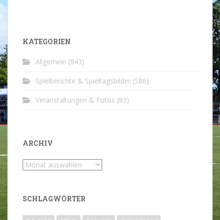
KATEGORIEN
Allgemein
(843)
Spielberichte & Spieltagsbilder
(586)
Veranstaltungen & Fotos
(83)
ARCHIV
Archiv
SCHLAGWÖRTER