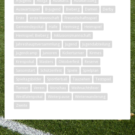
A-Jugend
Altliga
Auswärts
Auswärtssieg
Auswärtsspiel
B-Jugend
Bieberg
Damen
Derby
Erste
erste Mannschaft
Freundschaftsspiel
Gemeindepokal
Halle
Heimsieg
Heimspiel
Heimspiel; Bieberg
Inklusionsmannschaft
Jahreshauptversammlung
Jugend
Jugendabteilung
Jugendcamp
Junioren
Kickerturnier
Kirmes
Kreispokal
Masters
Oktoberfest
Reserve
Saisonstart
Schützenfest
Spiele
Spielplan
Spieltagsbilder
Sportlerball
Tauziehen
Testspiel
Turnier
Verein
Vorschau
Weihnachtsfeier
Westfalenpokal
Winterpause
Winterwanderung
Zweite