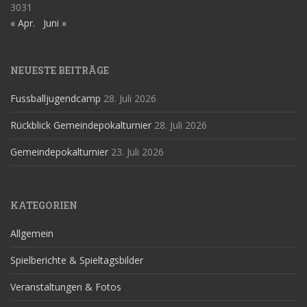
30
31
« Apr.
Juni »
NEUESTE BEITRÄGE
Fussballjugendcamp
28. Juli 2026
Rückblick Gemeindepokalturnier
28. Juli 2026
Gemeindepokalturnier
23. Juli 2026
KATEGORIEN
Allgemein
Spielberichte & Spieltagsbilder
Veranstaltungen & Fotos