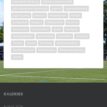
Heimspiel; Bieberg
Inklusionsmannschaft
Jahreshauptversammlung
Jugend
Jugendabteilung
Jugendcamp
Junioren
Kickerturnier
Kirmes
Kreispokal
Masters
Oktoberfest
Reserve
Saisonstart
Schützenfest
Spiele
Spielplan
Spieltagsbilder
Sportlerball
Tauziehen
Testspiel
Turnier
Verein
Vorschau
Weihnachtsfeier
Westfalenpokal
Winterpause
Winterwanderung
Zweite
KALENDER
August 2026