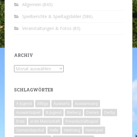
Allgemein
(843)
Spielberichte & Spieltagsbilder
(586)
Veranstaltungen & Fotos
(83)
ARCHIV
Archiv
SCHLAGWÖRTER
A-Jugend
Altliga
Auswärts
Auswärtssieg
Auswärtsspiel
B-Jugend
Bieberg
Damen
Derby
Erste
erste Mannschaft
Freundschaftsspiel
Gemeindepokal
Halle
Heimsieg
Heimspiel