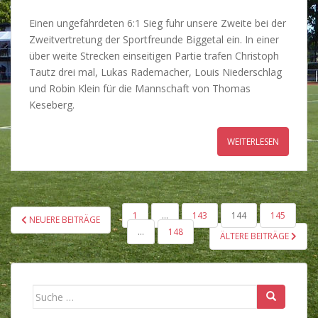
Einen ungefährdeten 6:1 Sieg fuhr unsere Zweite bei der
Zweitvertretung der Sportfreunde Biggetal ein. In einer
über weite Strecken einseitigen Partie trafen Christoph
Tautz drei mal, Lukas Rademacher, Louis Niederschlag
und Robin Klein für die Mannschaft von Thomas
Keseberg.
WEITERLESEN
SEITENNUMMERIERUNG
1
…
143
144
145
NEUERE BEITRÄGE
DER
…
148
ÄLTERE BEITRÄGE
BEITRÄGE
Suche
nach: