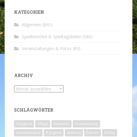
KATEGORIEN
Allgemein
(841)
Spielberichte & Spieltagsbilder
(586)
Veranstaltungen & Fotos
(83)
ARCHIV
Archiv
SCHLAGWÖRTER
A-Jugend
Altliga
Auswärts
Auswärtssieg
Auswärtsspiel
B-Jugend
Bieberg
Damen
Derby