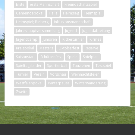
Erste
erste Mannschaft
Freundschaftsspiel
Gemeindepokal
Halle
Heimsieg
Heimspiel
Heimspiel; Bieberg
Inklusionsmannschaft
Jahreshauptversammlung
Jugend
Jugendabteilung
Jugendcamp
Junioren
Kickerturnier
Kirmes
Kreispokal
Masters
Oktoberfest
Reserve
Saisonstart
Schützenfest
Spiele
Spielplan
Spieltagsbilder
Sportlerball
Tauziehen
Testspiel
Turnier
Verein
Vorschau
Weihnachtsfeier
Westfalenpokal
Winterpause
Winterwanderung
Zweite