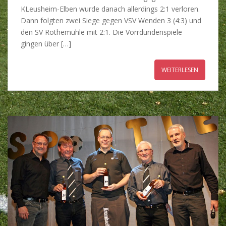
KLeusheim-Elben wurde danach allerdings 2:1 verloren.
Dann folgten zwei Siege gegen VSV Wenden 3 (4:3) und
den SV Rothemühle mit 2:1. Die Vorrdundenspiele
gingen über […]
WEITERLESEN