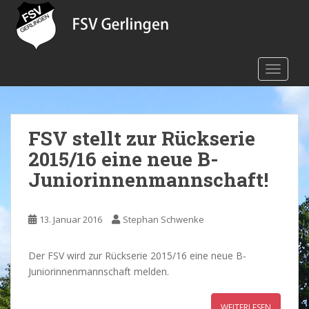
S
k
i
p
TOGGLE
t
o
m
a
FSV stellt zur Rückserie
i
n
2015/16 eine neue B-
c
Juniorinnenmannschaft!
o
n
t
13. Januar 2016
Stephan Schwenke
e
n
Der FSV wird zur Rückserie 2015/16 eine neue B-
t
Juniorinnenmannschaft melden.
WEITERLESEN