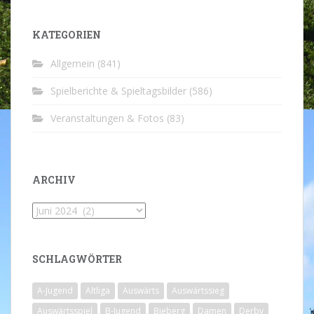
KATEGORIEN
Allgemein
(841)
Spielberichte & Spieltagsbilder
(586)
Veranstaltungen & Fotos
(83)
ARCHIV
Archiv
SCHLAGWÖRTER
A-Jugend
Altliga
Auswärts
Auswärtssieg
Auswärtsspiel
B-Jugend
Bieberg
Damen
Derby