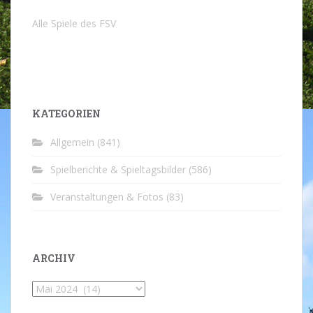
Alle Spiele des FSV
KATEGORIEN
Allgemein
(841)
Spielberichte & Spieltagsbilder
(586)
Veranstaltungen & Fotos
(83)
ARCHIV
Archiv