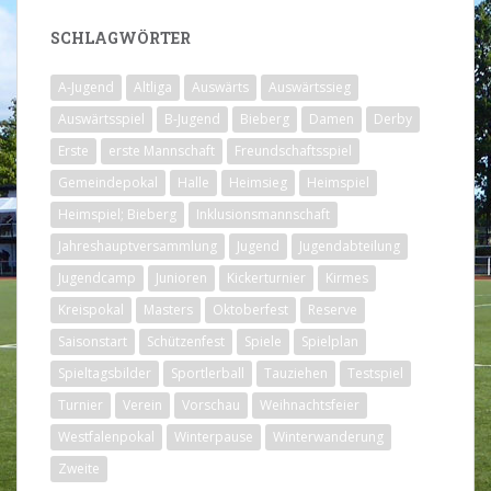
SCHLAGWÖRTER
A-Jugend
Altliga
Auswärts
Auswärtssieg
Auswärtsspiel
B-Jugend
Bieberg
Damen
Derby
Erste
erste Mannschaft
Freundschaftsspiel
Gemeindepokal
Halle
Heimsieg
Heimspiel
Heimspiel; Bieberg
Inklusionsmannschaft
Jahreshauptversammlung
Jugend
Jugendabteilung
Jugendcamp
Junioren
Kickerturnier
Kirmes
Kreispokal
Masters
Oktoberfest
Reserve
Saisonstart
Schützenfest
Spiele
Spielplan
Spieltagsbilder
Sportlerball
Tauziehen
Testspiel
Turnier
Verein
Vorschau
Weihnachtsfeier
Westfalenpokal
Winterpause
Winterwanderung
Zweite