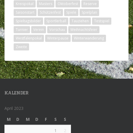
Kreispokal
Masters
Oktoberfest
Reserve
Saisonstart
Schützenfest
Spiele
Spielplan
Spieltagsbilder
Sportlerball
Tauziehen
Testspiel
Turnier
Verein
Vorschau
Weihnachtsfeier
Westfalenpokal
Winterpause
Winterwanderung
Zweite
KALENDER
April 2023
M
D
M
D
F
S
S
1
2