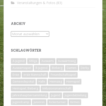
Veranstaltungen & Fotos
(83)
ARCHIV
Archiv
SCHLAGWÖRTER
A-Jugend
Altliga
Auswärts
Auswärtssieg
Auswärtsspiel
B-Jugend
Bieberg
Damen
Derby
Erste
erste Mannschaft
Freundschaftsspiel
Gemeindepokal
Halle
Heimsieg
Heimspiel
Heimspiel; Bieberg
Inklusionsmannschaft
Jahreshauptversammlung
Jugend
Jugendabteilung
Jugendcamp
Junioren
Kickerturnier
Kirmes