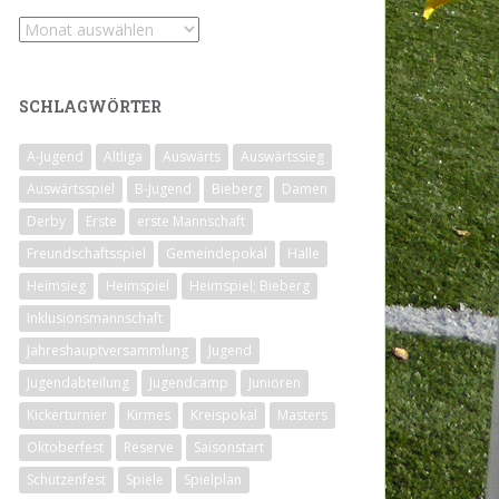
Archiv
SCHLAGWÖRTER
A-Jugend
Altliga
Auswärts
Auswärtssieg
Auswärtsspiel
B-Jugend
Bieberg
Damen
Derby
Erste
erste Mannschaft
Freundschaftsspiel
Gemeindepokal
Halle
Heimsieg
Heimspiel
Heimspiel; Bieberg
Inklusionsmannschaft
Jahreshauptversammlung
Jugend
Jugendabteilung
Jugendcamp
Junioren
Kickerturnier
Kirmes
Kreispokal
Masters
Oktoberfest
Reserve
Saisonstart
Schützenfest
Spiele
Spielplan