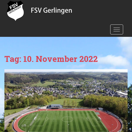
S
k
i
p
TOGGLE
t
o
m
a
Tag:
10. November 2022
i
n
c
o
n
t
e
n
t