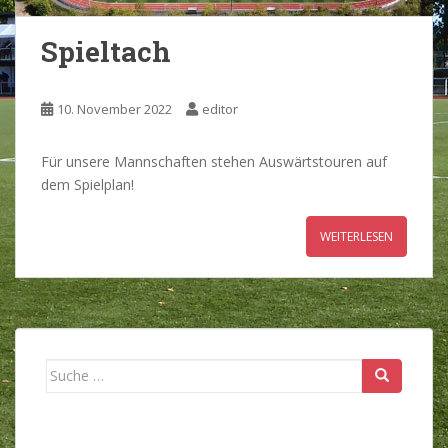
Spieltach
10. November 2022
editor
Für unsere Mannschaften stehen Auswärtstouren auf
dem Spielplan!
WEITERLESEN
Suche
nach: