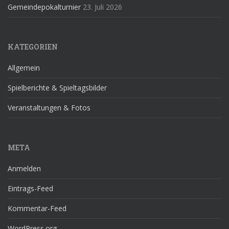
Gemeindepokalturnier
23. Juli 2026
KATEGORIEN
Allgemein
Spielberichte & Spieltagsbilder
Veranstaltungen & Fotos
META
Anmelden
Eintrags-Feed
Kommentar-Feed
WordPress.org