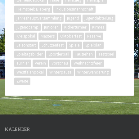
Gemeindepokal
Halle
Heimsieg
Heimspiel
Heimspiel; Bieberg
Inklusionsmannschaft
Jahreshauptversammlung
Jugend
Jugendabteilung
Jugendcamp
Junioren
Kickerturnier
Kirmes
Kreispokal
Masters
Oktoberfest
Reserve
Saisonstart
Schützenfest
Spiele
Spielplan
Spieltagsbilder
Sportlerball
Tauziehen
Testspiel
Turnier
Verein
Vorschau
Weihnachtsfeier
Westfalenpokal
Winterpause
Winterwanderung
Zweite
KALENDER