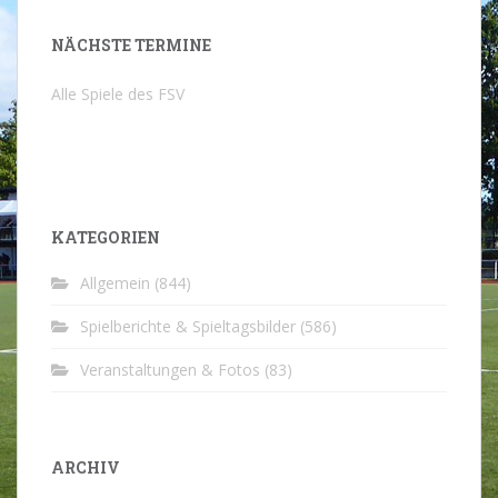
NÄCHSTE TERMINE
Alle Spiele des FSV
KATEGORIEN
Allgemein
(844)
Spielberichte & Spieltagsbilder
(586)
Veranstaltungen & Fotos
(83)
ARCHIV