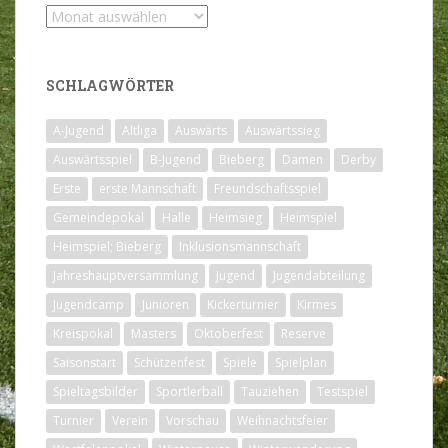
Archiv
SCHLAGWÖRTER
A-Jugend
Altliga
Auswärts
Auswärtssieg
Auswärtsspiel
B-Jugend
Bieberg
Damen
Derby
Erste
erste Mannschaft
Freundschaftsspiel
Gemeindepokal
Halle
Heimsieg
Heimspiel
Heimspiel; Bieberg
Inklusionsmannschaft
Jahreshauptversammlung
Jugend
Jugendabteilung
Jugendcamp
Junioren
Kickerturnier
Kirmes
Kreispokal
Masters
Oktoberfest
Reserve
Saisonstart
Schützenfest
Spiele
Spielplan
Spieltagsbilder
Sportlerball
Tauziehen
Testspiel
Turnier
Verein
Vorschau
Weihnachtsfeier