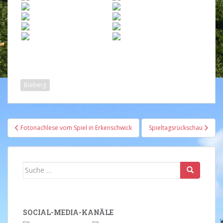
Bieberg
Beitragsnavigation
Fotonachlese vom Spiel in Erkenschwick
Spieltagsrückschau
Suche
nach:
SOCIAL-MEDIA-KANÄLE