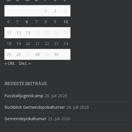
1
2
3
4
5
6
7
8
9
10
11
12
13
14
15
16
17
18
19
20
21
22
23
24
25
26
27
28
29
30
« Okt.
Dez. »
NEUESTE BEITRÄGE
Fussballjugendcamp
28. Juli 2026
Rückblick Gemeindepokalturnier
28. Juli 2026
Gemeindepokalturnier
23. Juli 2026