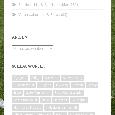
Spielberichte & Spieltagsbilder
(586)
Veranstaltungen & Fotos
(83)
ARCHIV
Archiv
SCHLAGWÖRTER
A-Jugend
Altliga
Auswärts
Auswärtssieg
Auswärtsspiel
B-Jugend
Bieberg
Damen
Derby
Erste
erste Mannschaft
Freundschaftsspiel
Gemeindepokal
Halle
Heimsieg
Heimspiel
Heimspiel; Bieberg
Inklusionsmannschaft
Jahreshauptversammlung
Jugend
Jugendabteilung