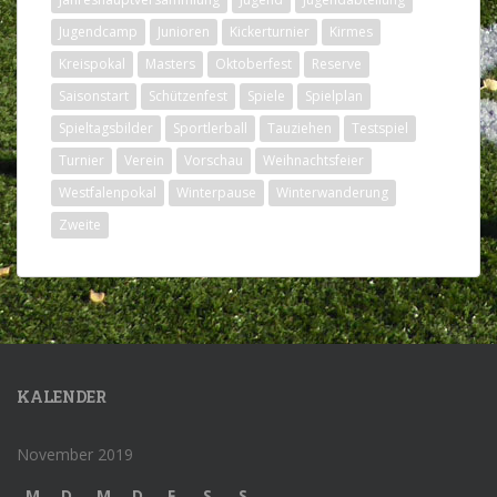
Jugendcamp
Junioren
Kickerturnier
Kirmes
Kreispokal
Masters
Oktoberfest
Reserve
Saisonstart
Schützenfest
Spiele
Spielplan
Spieltagsbilder
Sportlerball
Tauziehen
Testspiel
Turnier
Verein
Vorschau
Weihnachtsfeier
Westfalenpokal
Winterpause
Winterwanderung
Zweite
KALENDER
November 2019
M
D
M
D
F
S
S