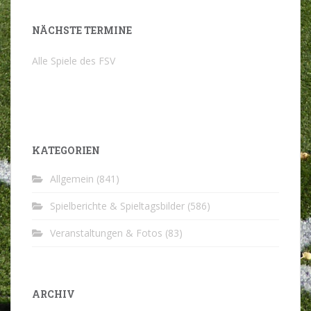
NÄCHSTE TERMINE
Alle Spiele des FSV
KATEGORIEN
Allgemein
(841)
Spielberichte & Spieltagsbilder
(586)
Veranstaltungen & Fotos
(83)
ARCHIV