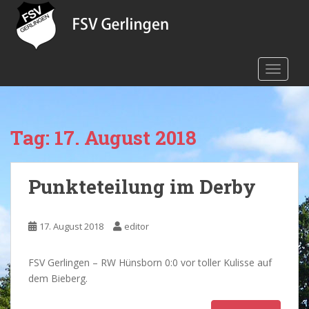
S
k
i
p
TOGGLE
t
o
m
a
Tag:
17. August 2018
i
n
c
Punkteteilung im Derby
o
n
t
17. August 2018
editor
e
n
t
FSV Gerlingen – RW Hünsborn 0:0 vor toller Kulisse auf
dem Bieberg.