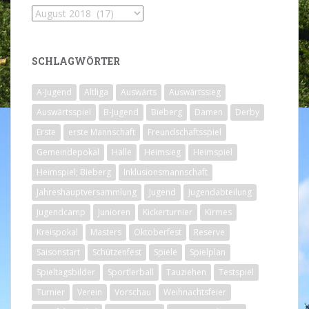
Archiv
SCHLAGWÖRTER
A-Jugend
Altliga
Auswärts
Auswärtssieg
Auswärtsspiel
B-Jugend
Bieberg
Damen
Derby
Erste
erste Mannschaft
Freundschaftsspiel
Gemeindepokal
Halle
Heimsieg
Heimspiel
Heimspiel; Bieberg
Inklusionsmannschaft
Jahreshauptversammlung
Jugend
Jugendabteilung
Jugendcamp
Junioren
Kickerturnier
Kirmes
Kreispokal
Masters
Oktoberfest
Reserve
Saisonstart
Schützenfest
Spiele
Spielplan
Spieltagsbilder
Sportlerball
Tauziehen
Testspiel
Turnier
Verein
Vorschau
Weihnachtsfeier